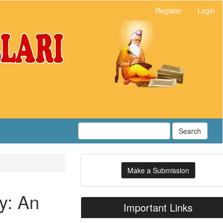
Register
Login
Search
Make
Make a Submission
a
Submission
y: An
Important Links