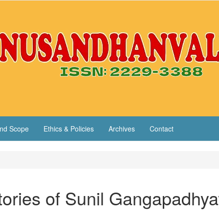
nd Scope
Ethics & Policies
Archives
Contact
Stories of Sunil Gangapadhya