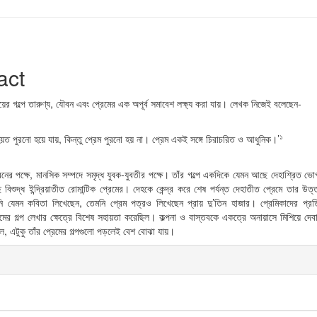
e
act
nt
যায়ের গল্পে তারুণ্য, যৌবন এবং প্রেমের এক অপূর্ব সমাবেশ লক্ষ্য করা যায়। লেখক নিজেই বলেছেন-
১
য়ত পুরনো হয়ে যায়, কিন্তু প্রেম পুরনো হয় না। প্রেম একই সঙ্গে চিরাচরিত ও আধুনিক।’
বনের পক্ষে, মানসিক সম্পদে সমৃদ্ধ যুবক-যুবতীর পক্ষে। তাঁর গল্পে একদিকে যেমন আছে দেহাশ্রিত ভো
 বিশুদ্ধ ইন্দ্রিয়াতীত রোমান্টিক প্রেমের। দেহকে কেন্দ্র করে শেষ পর্যন্ত দেহাতীত প্রেমে তার
ি যেমন কবিতা লিখেছেন, তেমনি প্রেম পত্রও লিখেছেন প্রায় দু’তিন হাজার। প্রেমিকাদের প্র
রেমের গল্প লেখার ক্ষেত্রে বিশেষ সহায়তা করেছিল। কল্পনা ও বাস্তবকে একত্রে অনায়াসে মিশিয়ে দ
ল, এটুকু তাঁর প্রেমের গল্পগুলো পড়লেই বেশ বোঝা যায়।
e
ls