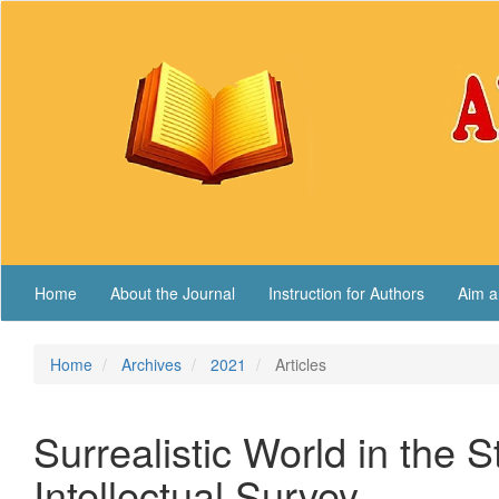
Main
Navigation
Main
Content
Sidebar
Home
About the Journal
Instruction for Authors
Aim a
Home
Archives
2021
Articles
Surrealistic World in the 
Intellectual Survey